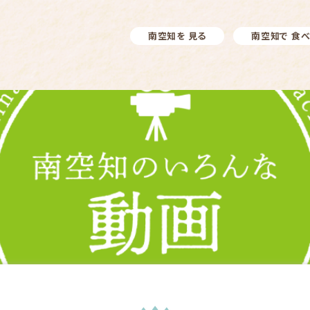
南空知を 見る
南空知で 食