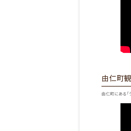
由仁町観光
由仁町にある「う