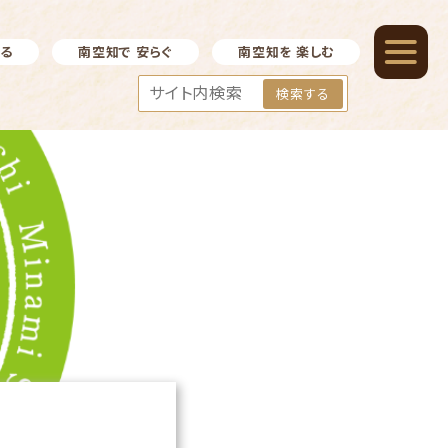
べる
南空知で 安らぐ
南空知を 楽しむ
検索する