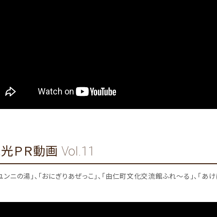
ＰＲ動画 Vol.11
ユンニの湯」、「おにぎりあぜっこ」、「由仁町文化交流館ふれ～る」、「あ