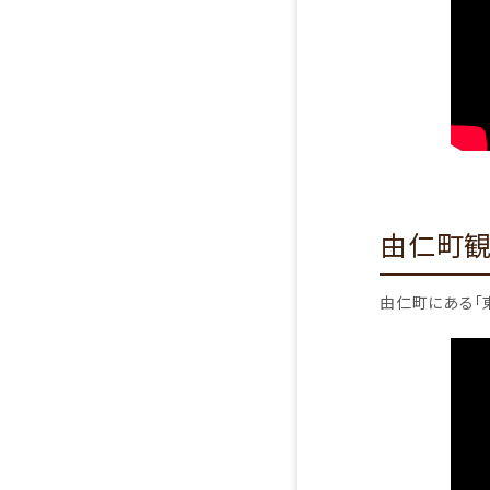
由仁町観光
由仁町にある「