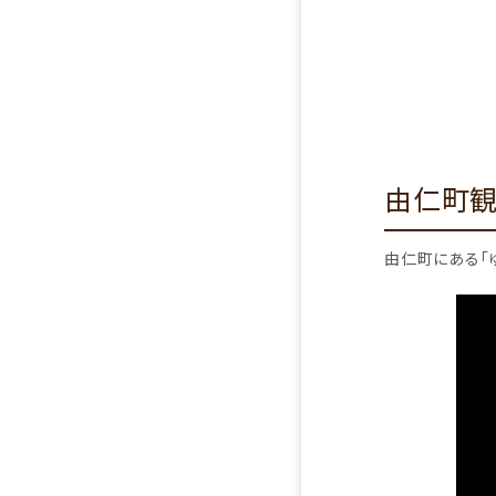
由仁町観光
由仁町にある「ゆ