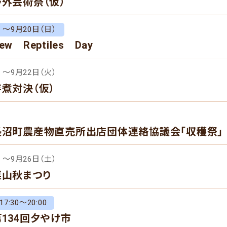
野外芸術祭（仮）
）～9月20日（日）
w Reptiles Day
）～9月22日（火）
芋煮対決（仮）
長沼町農産物直売所出店団体連絡協議会「収穫祭」
）～9月26日（土）
栗山秋まつり
7:30～20:00
第134回夕やけ市