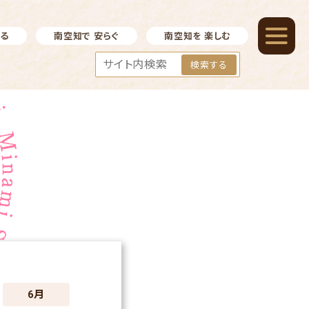
べる
南空知で 安らぐ
南空知を 楽しむ
検索する
6月