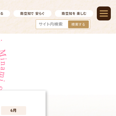
べる
南空知で 安らぐ
南空知を 楽しむ
検索する
6月