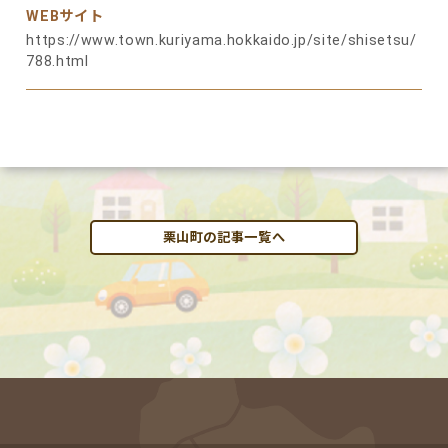
WEBサイト
https://www.town.kuriyama.hokkaido.jp/site/shisetsu/
788.html
栗山町の記事一覧へ