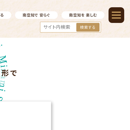
べる
南空知で 安らぐ
南空知を 楽しむ
検索する
月形で