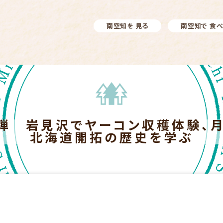
南空知を 見る
南空知で 食
弾 岩見沢でヤーコン収穫体験、
北海道開拓の歴史を学ぶ