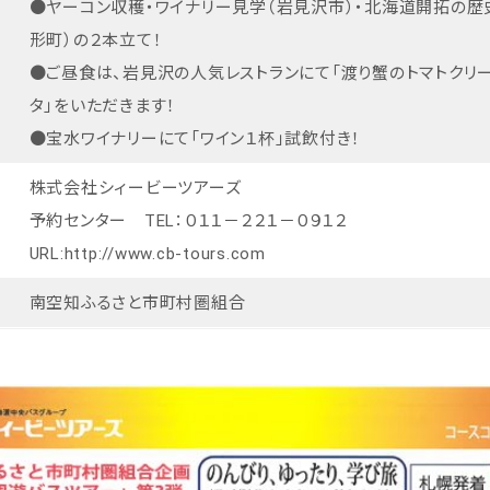
●ヤーコン収穫・ワイナリー見学（岩見沢市）・北海道開拓の歴
形町）の２本立て！
●ご昼食は、岩見沢の人気レストランにて「渡り蟹のトマトクリ
タ」をいただきます！
●宝水ワイナリーにて「ワイン１杯」試飲付き！
株式会社シィービーツアーズ
予約センター TEL：０１１－２２１－０９１２
URL:
http://www.cb-tours.com
南空知ふるさと市町村圏組合