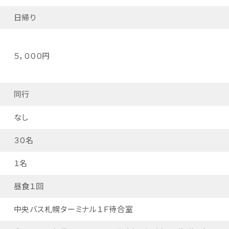
日帰り
５，０００円
同行
なし
３０名
員
１名
昼食１回
中央バス札幌ターミナル１Ｆ待合室