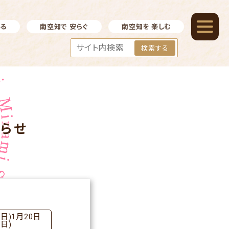
べる
南空知で 安らぐ
南空知を 楽しむ
検索する
知らせ
日)1月20日
日)