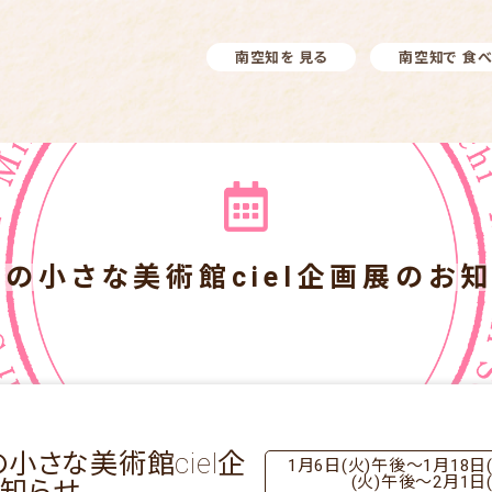
南空知を 見る
南空知で 食
の小さな美術館ciel企画展のお
の小さな美術館ciel企
1月6日(火)午後～1月18日(
(火)午後～2月1日(
知らせ