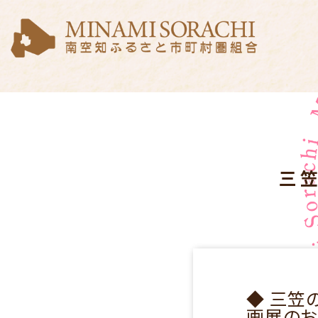
三笠
◆ 三笠
画展のお