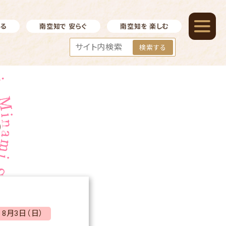
べる
南空知で 安らぐ
南空知を 楽しむ
検索する
）
8月3日（日）