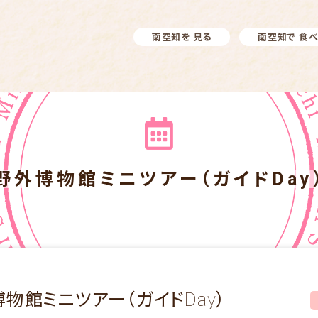
南空知を 見る
南空知で 食
野外博物館ミニツアー（ガイドDay
博物館ミニツアー（ガイドDay）