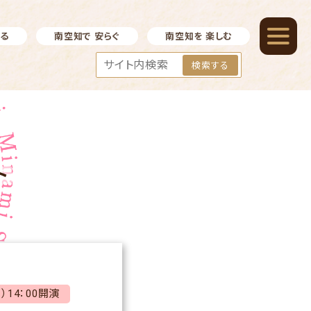
べる
南空知で 安らぐ
南空知を 楽しむ
検索する
ト
）14：00開演