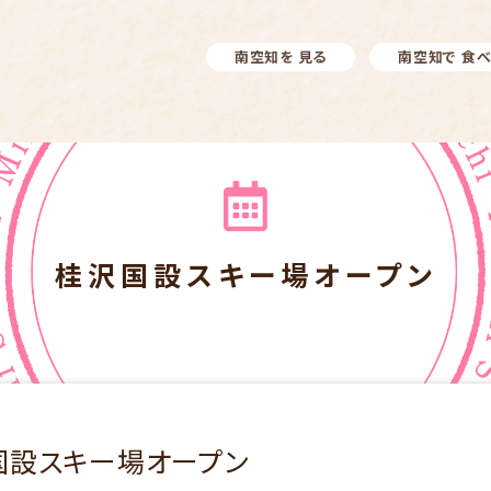
南空知を 見る
南空知で 食
桂沢国設スキー場オープン
国設スキー場オープン