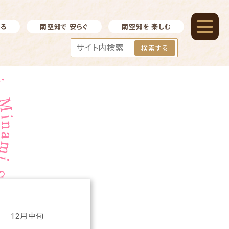
べる
南空知で 安らぐ
南空知を 楽しむ
検索する
12月中旬