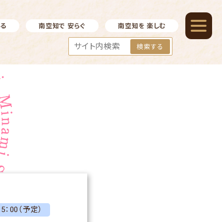
べる
南空知で 安らぐ
南空知を 楽しむ
検索する
5：00（予定）