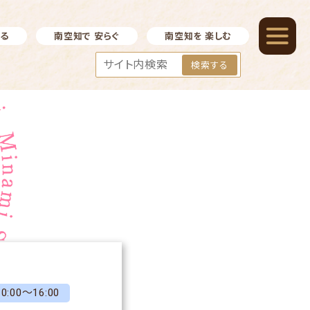
べる
南空知で 安らぐ
南空知を 楽しむ
検索する
00～16:00