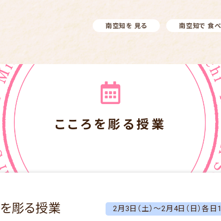
南空知を 見る
南空知で 食
こころを彫る授業
ろを彫る授業
2月3日（土）～2月4日（日）各日10: