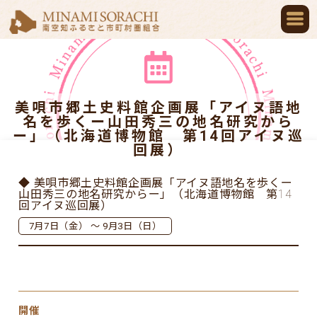
美唄市郷土史料館企画展「アイヌ語地
名を歩くー山田秀三の地名研究から
ー」（北海道博物館 第14回アイヌ巡
回展）
◆ 美唄市郷土史料館企画展「アイヌ語地名を歩くー
山田秀三の地名研究からー」（北海道博物館 第14
回アイヌ巡回展）
7月7日（金） ～ 9月3日（日）
開催