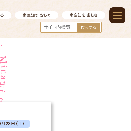
べる
南空知で 安らぐ
南空知を 楽しむ
検索する
9月23日（土）