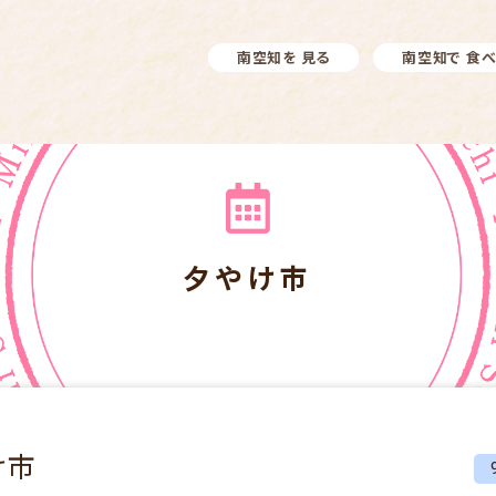
南空知を 見る
南空知で 食
夕やけ市
け市