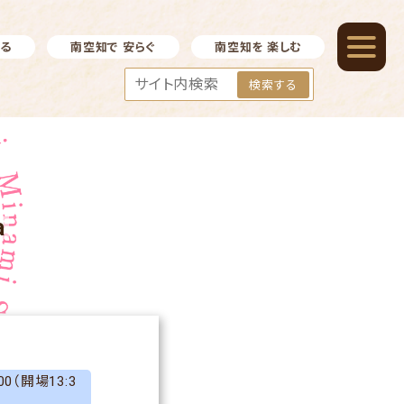
べる
南空知で 安らぐ
南空知を 楽しむ
検索する
a
00（開場13:3