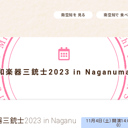
南空知を 見る
南空知で 食
和楽器三銃士2023 in Naganum
銃士2023 in Naganu
11月4日（土）開演14:
0）