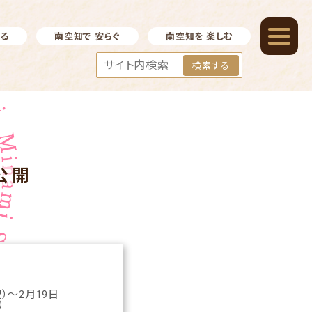
べる
南空知で 安らぐ
南空知を 楽しむ
検索する
公開
祝）～2月19日
）