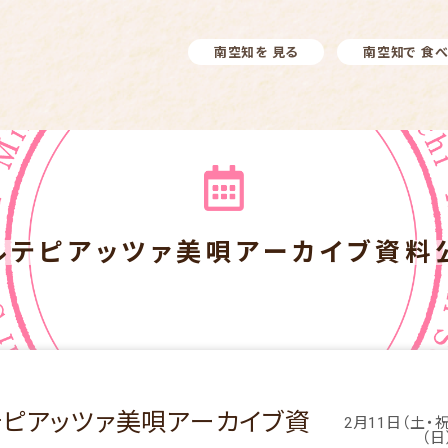
南空知を 見る
南空知で 食
ルテピアッツァ美唄アーカイブ資料
テピアッツァ美唄アーカイブ資
2月11日（土・
（日