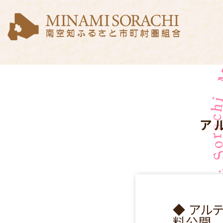
ア
◆ アル
料公開