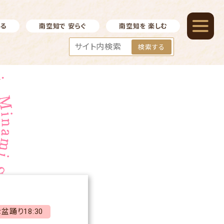
べる
南空知で 安らぐ
南空知を 楽しむ
検索する
盆踊り18:30