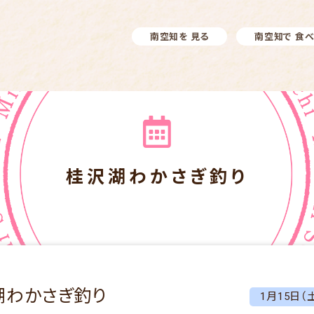
南空知を 見る
南空知で 食
桂沢湖わかさぎ釣り
湖わかさぎ釣り
1月15日（