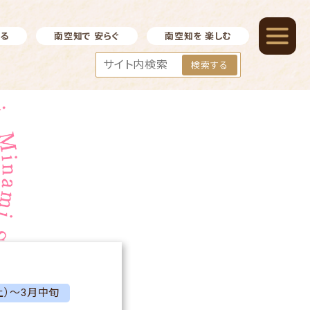
べる
南空知で 安らぐ
南空知を 楽しむ
検索する
土）～3月中旬