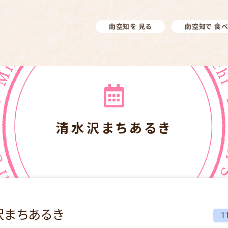
南空知を 見る
南空知で 食
清水沢まちあるき
沢まちあるき
1