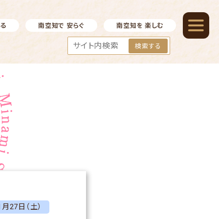
べる
南空知で 安らぐ
南空知を 楽しむ
検索する
1月27日（土）