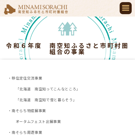
令和６年度 南空知ふるさと市町村圏
組合の事業
・移住定住交流事業
「北海道 南空知ってこんなところ」
「北海道 南空知で雪と暮らそう」
・南そらち物産展事業
オータムフェスト出展事業
・南そらち周遊事業